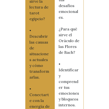
sirve la
desafíos
lectura de
emocional
tarot
es.
egipcio?
¿Para qué
•
sirve el
Descubrir
Oráculo de
las causas
las Flores
de
de Bach?
situacione
s actuales
•
y cómo
Identificar
transform
y
arlas.
comprend
er tus
•
emociones
Conectart
y bloqueos
e con la
internos.
energía de