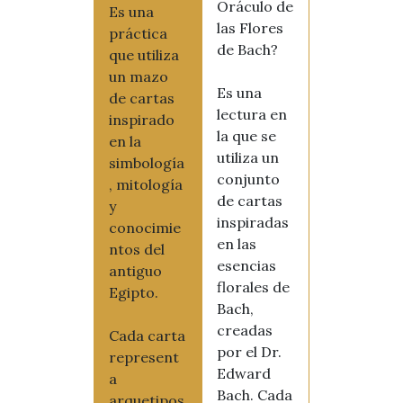
Oráculo de
Es una
las Flores
práctica
de Bach?
que utiliza
un mazo
Es una
de cartas
lectura en
inspirado
la que se
en la
utiliza un
simbología
conjunto
, mitología
de cartas
y
inspiradas
conocimie
en las
ntos del
esencias
antiguo
florales de
Egipto.
Bach,
creadas
Cada carta
por el Dr.
represent
Edward
a
Bach. Cada
arquetipos