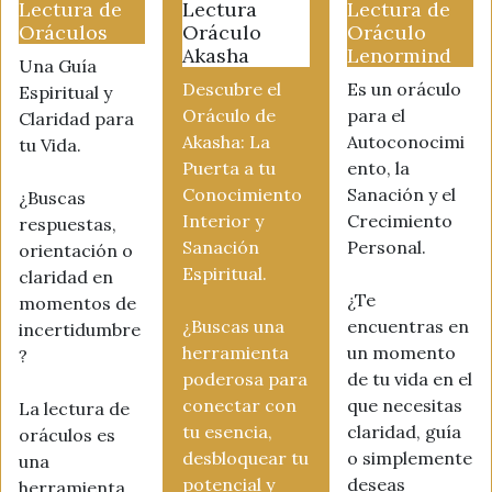
Lectura de
Lectura
Lectura de
Oráculos
Oráculo
Oráculo
Akasha
Lenormind
Una Guía
Descubre el
Es un oráculo
Espiritual y
Oráculo de
para el
Claridad para
Akasha: La
Autoconocimi
tu Vida.
Puerta a tu
ento, la
Conocimiento
Sanación y el
¿Buscas
Interior y
Crecimiento
respuestas,
Sanación
Personal.
orientación o
Espiritual.
claridad en
¿Te
momentos de
¿Buscas una
encuentras en
incertidumbre
herramienta
un momento
?
poderosa para
de tu vida en el
conectar con
que necesitas
La lectura de
tu esencia,
claridad, guía
oráculos es
desbloquear tu
o simplemente
una
potencial y
deseas
herramienta