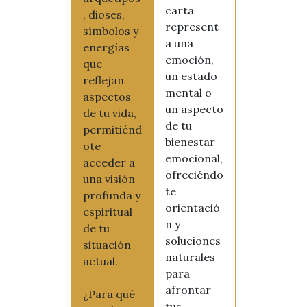
carta
, dioses,
represent
símbolos y
a una
energías
emoción,
que
un estado
reflejan
mental o
aspectos
un aspecto
de tu vida,
de tu
permitiénd
bienestar
ote
emocional,
acceder a
ofreciéndo
una visión
te
profunda y
orientació
espiritual
n y
de tu
soluciones
situación
naturales
actual.
para
afrontar
¿Para qué
tus