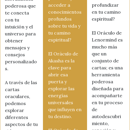
acceder a
profundizar
poderosa que
conocimientos
en tu camino
te conecta
profundos
espiritual?
con tu
sobre tu vida y
intuición y el
tu camino
El Oráculo de
universo para
espiritual?
Lenormind es
obtener
mucho más
mensajes y
El Oráculo de
que un
consejos
Akasha es la
conjunto de
personalizado
clave para
cartas; es una
s.
abrir esa
herramienta
puerta y
poderosa
A través de las
explorar las
diseñada para
cartas
energías
acompañarte
oraculares,
universales
en tu proceso
podemos
que influyen en
de
explorar
tu destino.
autodescubri
diferentes
miento,
aspectos de tu