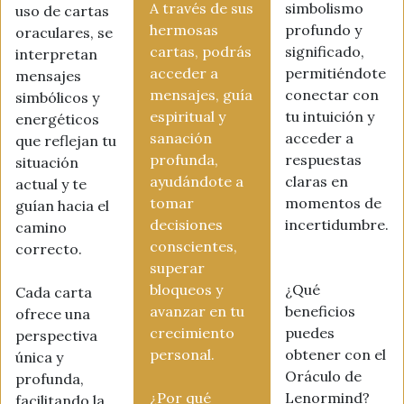
A través de sus
simbolismo
uso de cartas
hermosas
profundo y
oraculares, se
cartas, podrás
significado,
interpretan
acceder a
permitiéndote
mensajes
mensajes, guía
conectar con
simbólicos y
espiritual y
tu intuición y
energéticos
sanación
acceder a
que reflejan tu
profunda,
respuestas
situación
ayudándote a
claras en
actual y te
tomar
momentos de
guían hacia el
decisiones
incertidumbre.
camino
conscientes,
correcto.
superar
bloqueos y
¿Qué
Cada carta
avanzar en tu
beneficios
ofrece una
crecimiento
puedes
perspectiva
personal.
obtener con el
única y
Oráculo de
profunda,
¿Por qué
Lenormind?
facilitando la