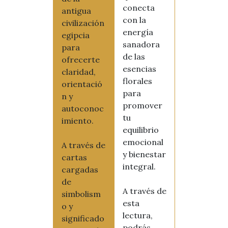
conecta
antigua
con la
civilización
energía
egipcia
sanadora
para
de las
ofrecerte
esencias
claridad,
florales
orientació
para
n y
promover
autoconoc
tu
imiento.
equilibrio
emocional
A través de
y bienestar
cartas
integral.
cargadas
de
A través de
simbolism
esta
o y
lectura,
significado
podrás