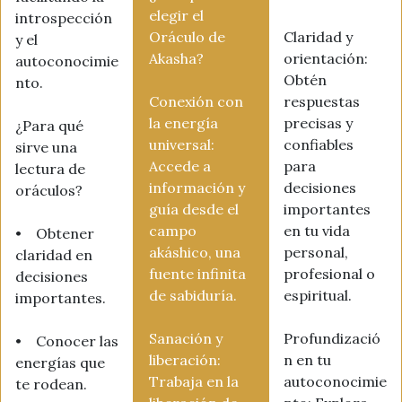
elegir el
introspección
Oráculo de
Claridad y
y el
Akasha?
orientación:
autoconocimie
Obtén
nto.
Conexión con
respuestas
la energía
precisas y
¿Para qué
universal:
confiables
sirve una
Accede a
para
lectura de
información y
decisiones
oráculos?
guía desde el
importantes
campo
en tu vida
• Obtener
akáshico, una
personal,
claridad en
fuente infinita
profesional o
decisiones
de sabiduría.
espiritual.
importantes.
Sanación y
Profundizació
• Conocer las
liberación:
n en tu
energías que
Trabaja en la
autoconocimie
te rodean.