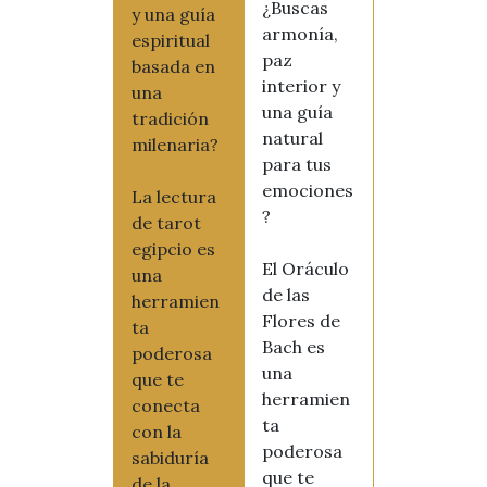
¿Buscas
y una guía
armonía,
espiritual
paz
basada en
interior y
una
una guía
tradición
natural
milenaria?
para tus
emociones
La lectura
?
de tarot
egipcio es
El Oráculo
una
de las
herramien
Flores de
ta
Bach es
poderosa
una
que te
herramien
conecta
ta
con la
poderosa
sabiduría
que te
de la