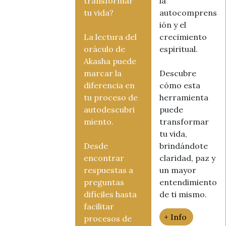
transformar
la
tu vida?
autocomprens
ión y el
La lectura del
crecimiento
oráculo de
espiritual.
Akasha puede
marcar la
Descubre
diferencia en
cómo esta
tu proceso de
herramienta
autodescubri
puede
miento.
transformar
tu vida,
Desde
brindándote
encontrar
claridad, paz y
respuestas a
un mayor
preguntas
entendimiento
difíciles hasta
de ti mismo.
facilitar
+ Info
procesos de