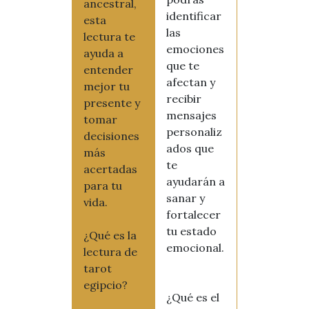
ancestral,
identificar
esta
las
lectura te
emociones
ayuda a
que te
entender
afectan y
mejor tu
recibir
presente y
mensajes
tomar
personaliz
decisiones
ados que
más
te
acertadas
ayudarán a
para tu
sanar y
vida.
fortalecer
tu estado
¿Qué es la
emocional.
lectura de
tarot
egipcio?
¿Qué es el