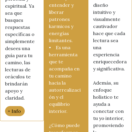
entender y
diseño
espiritual. Ya
liberar
intuitivo y
sea que
patrones
visualmente
busques
karmicos y
cautivador
respuestas
energías
hace que cada
específicas o
limitantes.
lectura sea
simplemente
• Es una
una
desees una
herramienta
experiencia
guía para tu
que te
enriquecedora
camino, las
acompaña en
y significativa.
lecturas de
tu camino
oráculos te
hacia la
Además, su
brindarán
autorrealizaci
enfoque
apoyo y
ón y el
holístico te
claridad.
equilibrio
ayuda a
+ Info
interior.
conectar con
tu yo interior,
¿Cómo puede
promoviendo