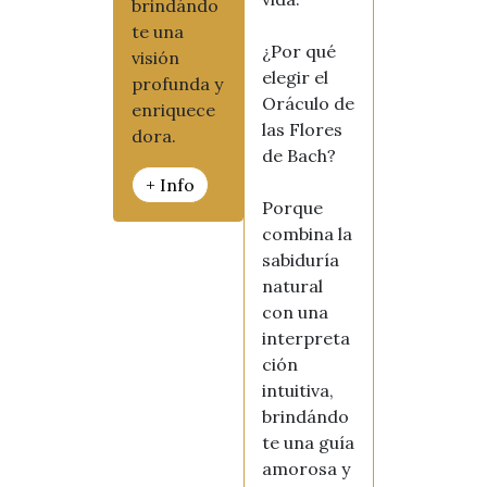
brindándo
te una
¿Por qué
visión
elegir el
profunda y
Oráculo de
enriquece
las Flores
dora.
de Bach?
+ Info
Porque
combina la
sabiduría
natural
con una
interpreta
ción
intuitiva,
brindándo
te una guía
amorosa y