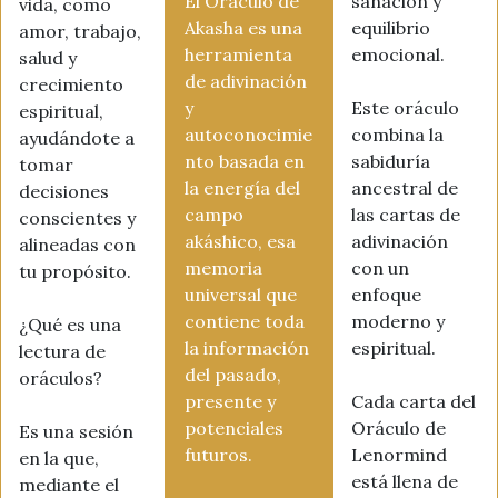
El Oráculo de
sanación y
vida, como
Akasha es una
equilibrio
amor, trabajo,
herramienta
emocional.
salud y
de adivinación
crecimiento
y
Este oráculo
espiritual,
autoconocimie
combina la
ayudándote a
nto basada en
sabiduría
tomar
la energía del
ancestral de
decisiones
campo
las cartas de
conscientes y
akáshico, esa
adivinación
alineadas con
memoria
con un
tu propósito.
universal que
enfoque
contiene toda
moderno y
¿Qué es una
la información
espiritual.
lectura de
del pasado,
oráculos?
presente y
Cada carta del
potenciales
Oráculo de
Es una sesión
futuros.
Lenormind
en la que,
está llena de
mediante el