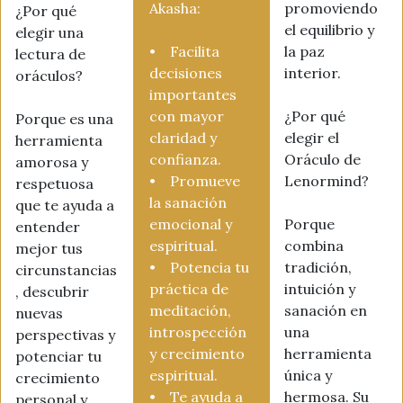
Akasha:
promoviendo
¿Por qué
el equilibrio y
elegir una
• Facilita
la paz
lectura de
decisiones
interior.
oráculos?
importantes
con mayor
¿Por qué
Porque es una
claridad y
elegir el
herramienta
confianza.
Oráculo de
amorosa y
• Promueve
Lenormind?
respetuosa
la sanación
que te ayuda a
emocional y
Porque
entender
espiritual.
combina
mejor tus
• Potencia tu
tradición,
circunstancias
práctica de
intuición y
, descubrir
meditación,
sanación en
nuevas
introspección
una
perspectivas y
y crecimiento
herramienta
potenciar tu
espiritual.
única y
crecimiento
• Te ayuda a
hermosa. Su
personal y