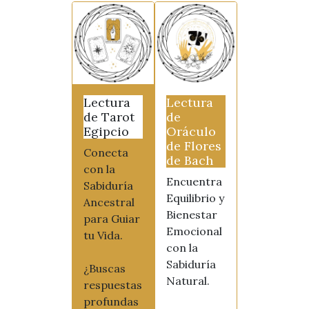
Lectura
Lectura
de Tarot
de
Egipcio
Oráculo
de Flores
Conecta
de Bach
con la
Encuentra
Sabiduría
Equilibrio y
Ancestral
Bienestar
para Guiar
Emocional
tu Vida.
con la
Sabiduría
¿Buscas
Natural.
respuestas
profundas