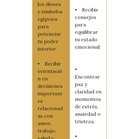
los dioses
• Recibir
y símbolos
consejos
egipcios
para
para
equilibrar
potenciar
tu estado
tu poder
emocional.
interior.
• Recibir
•
orientació
Encontrar
n en
paz y
decisiones
claridad en
important
momentos
es
de estrés,
relacionad
ansiedad o
as con
tristeza.
amor,
trabajo,
•
salud y