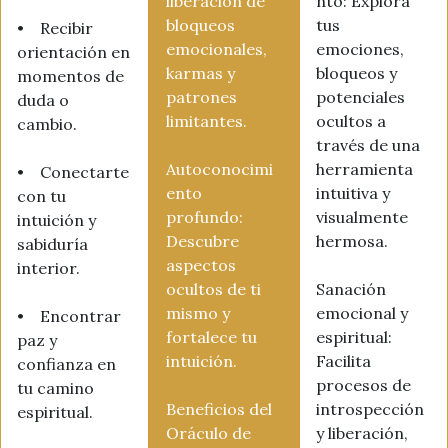
liberación de
nto: Explora
bloqueos
tus
• Recibir
emocionales,
emociones,
orientación en
karmas y
bloqueos y
momentos de
patrones
potenciales
duda o
limitantes.
ocultos a
cambio.
través de una
Autoconocimi
herramienta
• Conectarte
ento
intuitiva y
con tu
profundo:
visualmente
intuición y
Descubre
hermosa.
sabiduría
aspectos
interior.
ocultos de ti
Sanación
mismo y
emocional y
• Encontrar
fortalece tu
espiritual:
paz y
intuición.
Facilita
confianza en
procesos de
tu camino
Beneficios del
introspección
espiritual.
Oráculo de
y liberación,