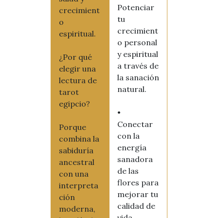
Potenciar
crecimient
tu
o
crecimient
espiritual.
o personal
y espiritual
¿Por qué
a través de
elegir una
la sanación
lectura de
natural.
tarot
egipcio?
•
Conectar
Porque
con la
combina la
energía
sabiduría
sanadora
ancestral
de las
con una
flores para
interpreta
mejorar tu
ción
calidad de
moderna,
vida.